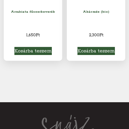
Arrabiata fűszerkeverék
Akácméz (bio)
1,650
Ft
2,300
Ft
Kosárba teszem
Kosárba teszem