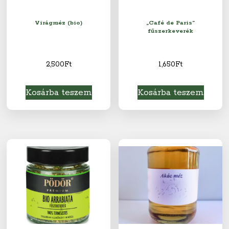
Virágméz (bio)
„Café de Paris”
fűszerkeverék
2,500
Ft
1,650
Ft
Kosárba teszem
Kosárba teszem