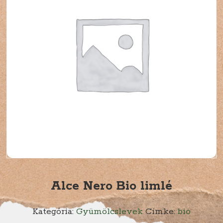
Alce Nero Bio limlé
Kategória:
Gyümölcslevek
Címke:
bio