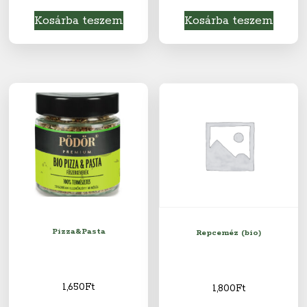
Kosárba teszem
Kosárba teszem
Pizza&Pasta
Repceméz (bio)
1,650
Ft
1,800
Ft