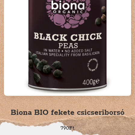
Biona BIO fekete csicseriborsó
790
Ft