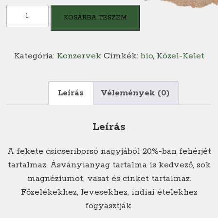
Biona
KOSÁRBA TESZEM
BIO
fekete
csicseriborsó
Kategória:
Konzervek
Címkék:
bio
,
Közel-Kelet
mennyiség
Leírás
Vélemények (0)
Leírás
A fekete csicseriborsó nagyjából 20%-ban fehérjét
tartalmaz. Ásványianyag tartalma is kedvező, sok
magnéziumot, vasat és cinket tartalmaz.
Főzelékekhez, levesekhez, indiai ételekhez
fogyasztják.