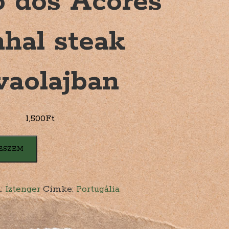
o dos Acores
hal steak
ívaolajban
1,500
Ft
ESZEM
a:
Íztenger
Címke:
Portugália