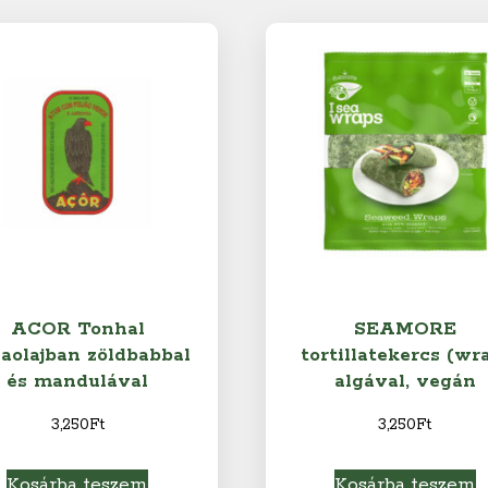
ACOR Tonhal
SEAMORE
vaolajban zöldbabbal
tortillatekercs (wr
és mandulával
algával, vegán
3,250
Ft
3,250
Ft
Kosárba teszem
Kosárba teszem