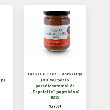
BORD á BORD Vörösalga
ap)
(dulse) pesto
paradicsommal és
„Espelette” paprikával
BIO
3,990
Ft