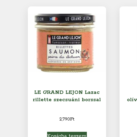
LE GRAND LEJON Lazac
rillette szecsuáni borssal
olí
2,790
Ft
Kosárba teszem