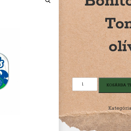
Bonit
Ton
ol
Bonito
KOSÁRBA T
dos
Acores
Tonhal
Kategóri
steak
olívaolajban
mennyiség