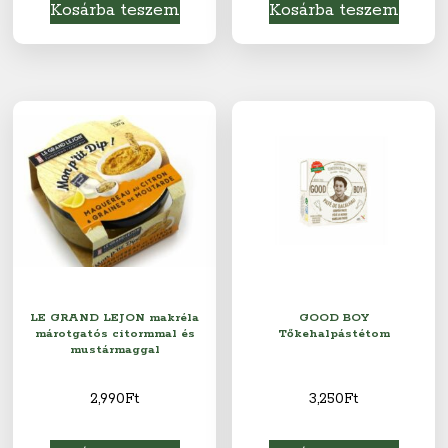
Kosárba teszem
Kosárba teszem
LE GRAND LEJON makréla
GOOD BOY
márotgatós citormmal és
Tőkehalpástétom
mustármaggal
2,990
Ft
3,250
Ft