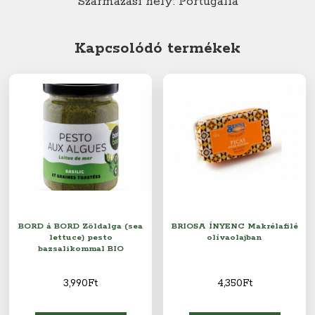
Származási hely: Portugália
Kapcsolódó termékek
BORD á BORD Zöldalga (sea
BRIOSA ÍNYENC Makrélafilé
lettuce) pesto
olívaolajban
bazsalikommal BIO
3,990
Ft
4,350
Ft