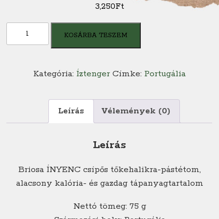
3,250
Ft
BRIOSA
KOSÁRBA TESZEM
ÍNYENC
Tőkehalikra
pástétom
Kategória:
Íztenger
Címke:
Portugália
mennyiség
Leírás
Vélemények (0)
Leírás
Briosa ÍNYENC csípős tőkehalikra-pástétom,
alacsony kalória- és gazdag tápanyagtartalom
Nettó tömeg: 75 g