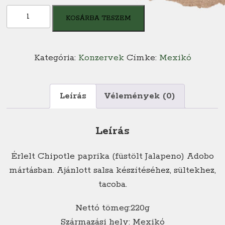
Chipotle
KOSÁRBA TESZEM
Adobo
mennyiség
Kategória:
Konzervek
Címke:
Mexikó
Leírás
Vélemények (0)
Leírás
Érlelt Chipotle paprika (füstölt Jalapeno) Adobo
mártásban. Ajánlott salsa készítéséhez, sültekhez,
tacoba.
Nettó tömeg:220g
Származási hely: Mexikó