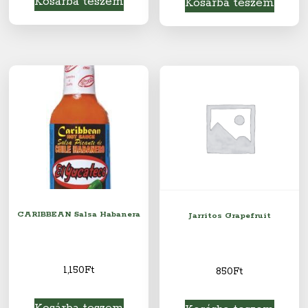
Kosárba teszem
Kosárba teszem
CARIBBEAN Salsa Habanera
Jarritos Grapefruit
1,150
Ft
850
Ft