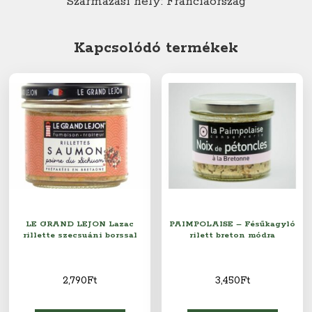
Származási hely: Franciaország
Kapcsolódó termékek
LE GRAND LEJON Lazac
PAIMPOLAISE – Fésűkagyló
rillette szecsuáni borssal
rilett breton módra
2,790
Ft
3,450
Ft