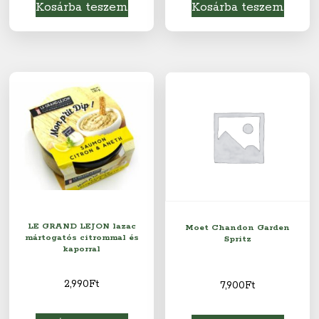
Kosárba teszem
Kosárba teszem
LE GRAND LEJON lazac
Moet Chandon Garden
mártogatós citrommal és
Spritz
kaporral
2,990
Ft
7,900
Ft