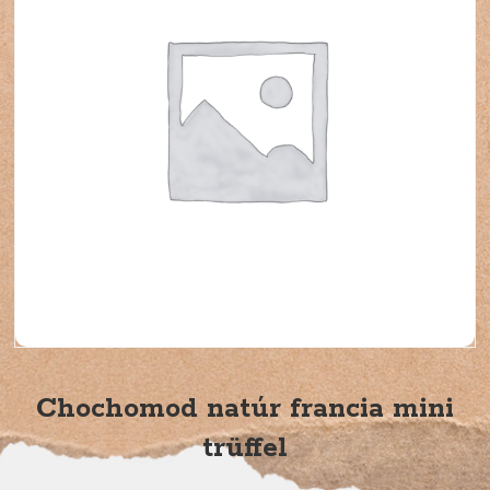
Chochomod natúr francia mini
trüffel