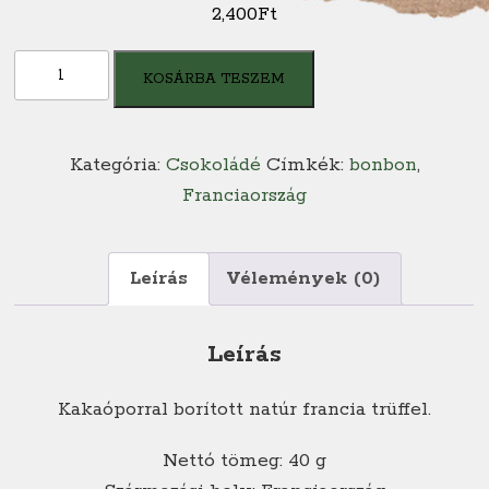
2,400
Ft
Chochomod
KOSÁRBA TESZEM
natúr
francia
mini
Kategória:
Csokoládé
Címkék:
bonbon
,
trüffel
Franciaország
mennyiség
Leírás
Vélemények (0)
Leírás
Kakaóporral borított natúr francia trüffel.
Nettó tömeg: 40 g