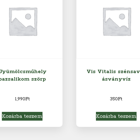
Gyümölcsműhely
Vis Vitalis szénsa
bazsalikom szörp
ásványvíz
1,990
Ft
350
Ft
Kosárba teszem
Kosárba teszem