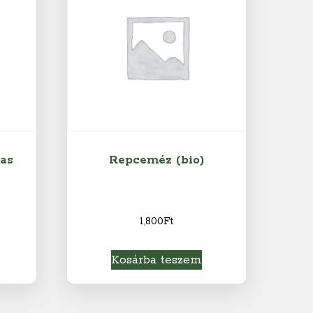
vas
Repceméz (bio)
1,800
Ft
Kosárba teszem