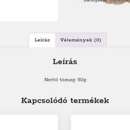
Kategória:
Csokolá
sóval,
piemonti
mogyoró,
szórt
karamella
Leírás
Vélemények (0)
mennyiség
Leírás
Nettó tömeg: 50g
Kapcsolódó termékek