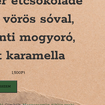
r étcsokoládé
vörös sóval,
nti mogyoró,
t karamella
1,500
Ft
ESZEM