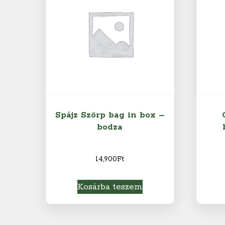
Spájz Szörp bag in box –
bodza
14,900
Ft
Kosárba teszem