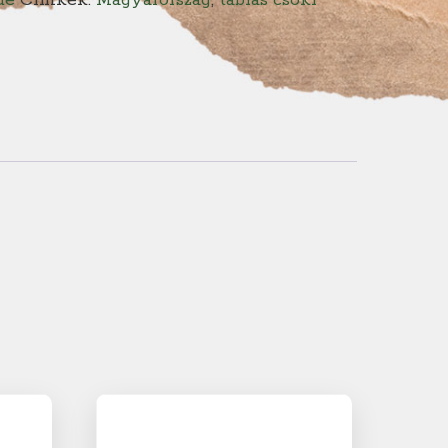
dé
Címkék:
Magyarország
,
táblás csoki