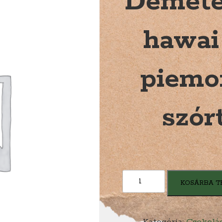
Demete
hawai 
piemo
szór
Demeter
KOSÁRBA T
étcsokoládé
hawai
vörös