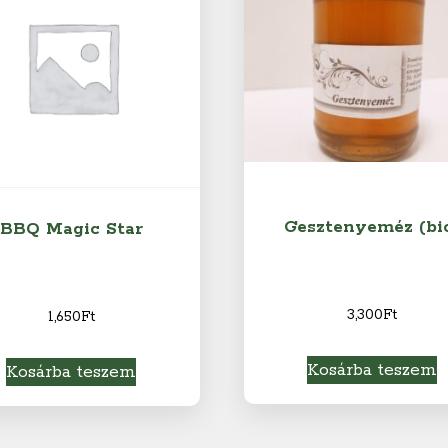
Gesztenyeméz (bi
BBQ Magic Star
3,300
Ft
1,650
Ft
Kosárba teszem
Kosárba teszem