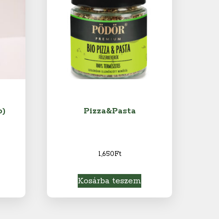
o)
Pizza&Pasta
1,650
Ft
Kosárba teszem