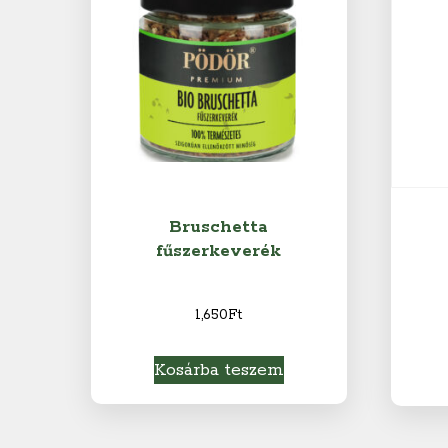
Bruschetta
fűszerkeverék
1,650
Ft
Kosárba teszem