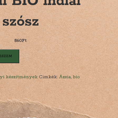
l BIO indiai
szósz
860
Ft
ESZEM
yi készítmények
Címkék:
Ázsia
,
bio