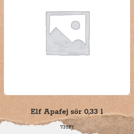
Elf Apafej sör 0,33 l
735
Ft