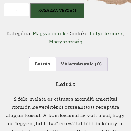
Elf
KOSÁRBA TESZEM
Apafej
sör
0,33
Kategória:
Magyar sörök
Címkék:
helyi termelő
,
l
Magyarország
mennyiség
Leírás
Vélemények (0)
Leírás
2 féle maláta és citrusos aromájú amerikai
komlók keverékéből összeállított receptúra
alapján készül. A komlózásnál az volt a cél, hogy
ne legyen „túl tolva” és ezáltal több is könnyen