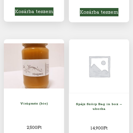
Kosárba teszem
Kosárba teszem
Virágméz (bio)
Spájz Szörp Bag in box –
uborka
2,500
Ft
14,900
Ft