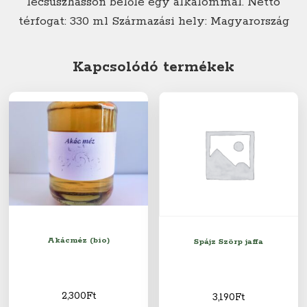
lecsúszhasson belőle egy alkalommal. Nettó
térfogat: 330 ml Származási hely: Magyarország
Kapcsolódó termékek
Akácméz (bio)
Spájz Szörp jaffa
2,300
Ft
3,190
Ft