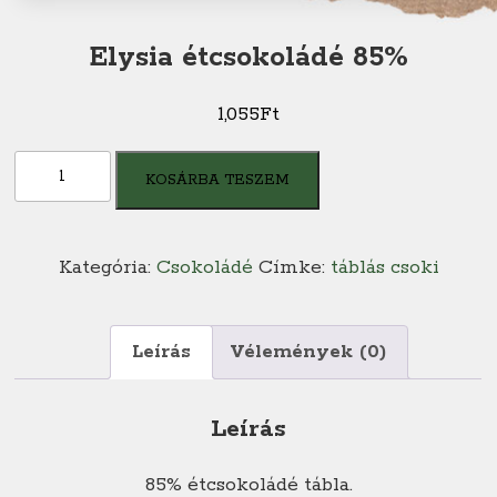
Elysia étcsokoládé 85%
1,055
Ft
Elysia
KOSÁRBA TESZEM
étcsokoládé
85%
mennyiség
Kategória:
Csokoládé
Címke:
táblás csoki
Leírás
Vélemények (0)
Leírás
85% étcsokoládé tábla.