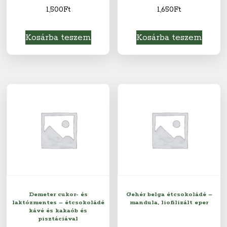
1,500
Ft
1,650
Ft
Kosárba teszem
Kosárba teszem
Demeter cukor- és
Gehér belga étcsokoládé –
laktózmentes – étcsokoládé
mandula, liofilizált eper
kávé és kakaób és
pisztáciával