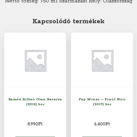
Nettó tömeg: 750 ml Származási hely: Olaszország
Kapcsolódó termékek
Ramón Bilbao Gran Reserva
Pap Wines – Pinot Noir
(2012) bor
(2019) bor
8,990
Ft
6,400
Ft