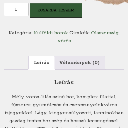
F
KOSÁRBA TESZEM
Negroamaro
Salento
(2019)
Kategória:
Külföldi borok
Címkék:
Olaszország
,
bor
vörös
mennyiség
Leírás
Vélemények (0)
Leírás
Mély vörös-lilás színű bor, komplex illattal,
fűszeres, gyümölcsös és cseresznyelekváros
ízjegyekkel. Lágy, kiegyensúlyozott, tanninokban
gazdag testes bor szép és hosszú lecsengéssel.