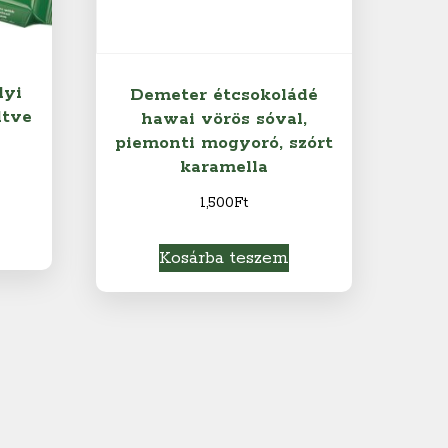
lyi
Demeter étcsokoládé
ltve
hawai vörös sóval,
piemonti mogyoró, szórt
karamella
1,500
Ft
Kosárba teszem