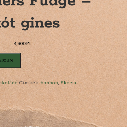
ners Fudge –
ót gines
4,500
Ft
ESZEM
okoládé
Címkék:
bonbon
,
Skócia