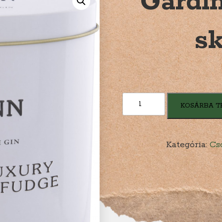
Gardi
sk
Gardiners
KOSÁRBA T
Fudge
-
skót
Kategória:
Cs
gines
mennyiség