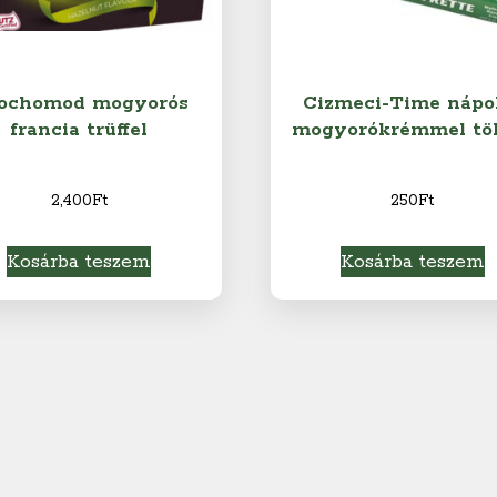
ochomod mogyorós
Cizmeci-Time nápo
francia trüffel
mogyorókrémmel tö
2,400
Ft
250
Ft
Kosárba teszem
Kosárba teszem