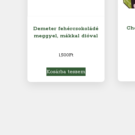
Ch
Demeter fehércsokoládé
meggyel, mákkal dióval
1,500
Ft
Kosárba teszem