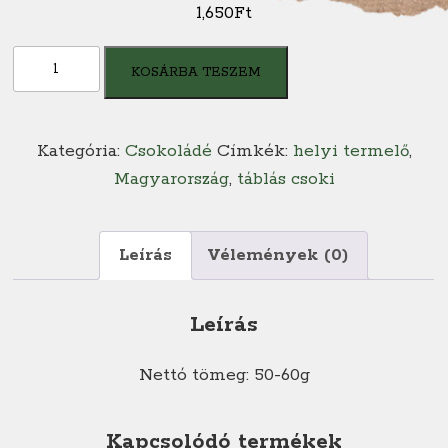
1,650
Ft
Gehér
KOSÁRBA TESZEM
belga
étcsokoládé
-
Kategória:
Csokoládé
Címkék:
helyi termelő
,
pisztácia,
Magyarország
,
táblás csoki
liofilizált
málna
mennyiség
Leírás
Vélemények (0)
Leírás
Nettó tömeg: 50-60g
Kapcsolódó termékek