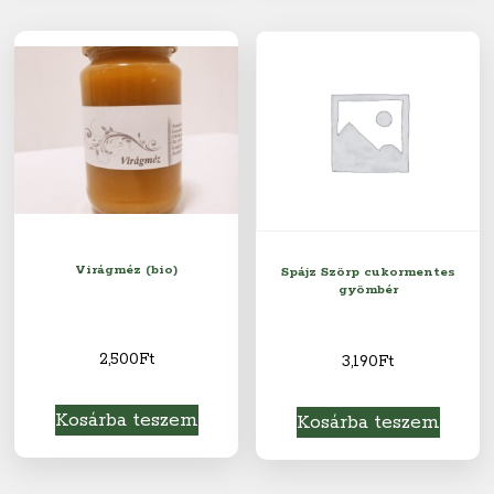
Virágméz (bio)
Spájz Szörp cukormentes
gyömbér
2,500
Ft
3,190
Ft
Kosárba teszem
Kosárba teszem