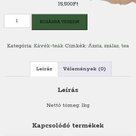
15,500
Ft
Herb
KOSÁRBA TESZEM
tea
-
Ginger
Kategória:
Kávék-teák
Címkék:
Ázsia
,
szálas
,
tea
dream
from
organic
Leírás
Vélemények (0)
cultivation
(21036)
Leírás
mennyiség
Nettó tömeg: 1kg
Kapcsolódó termékek