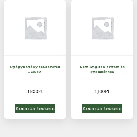
Gyógynövény teakeverék
New English citrom és
„120/80”
gyömbér tea
1,500
Ft
1,100
Ft
Kosárba teszem
Kosárba teszem