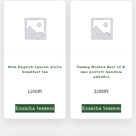
New English special white
Teabag Mixbox Best of X-
breakfast tea
mas pirított mandula
gyümlcs
1,100
Ft
2,150
Ft
Kosárba teszem
Kosárba teszem