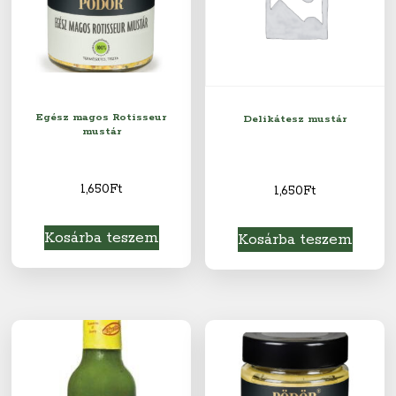
Egész magos Rotisseur
Delikátesz mustár
mustár
1,650
Ft
1,650
Ft
Kosárba teszem
Kosárba teszem