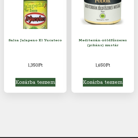
Salsa Jalapeno El Yucateco
Mediterrán-zöldfűszeres
(pikáns) mustár
1,350
Ft
1,650
Ft
Kosárba teszem
Kosárba teszem