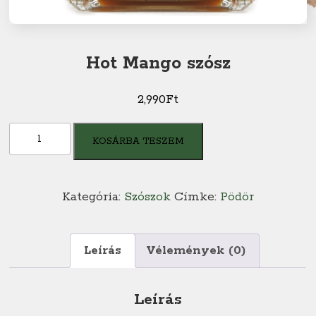
Hot Mango szósz
2,990
Ft
Hot
KOSÁRBA TESZEM
Mango
szósz
mennyiség
Kategória:
Szószok
Címke:
Pödör
Leírás
Vélemények (0)
Leírás