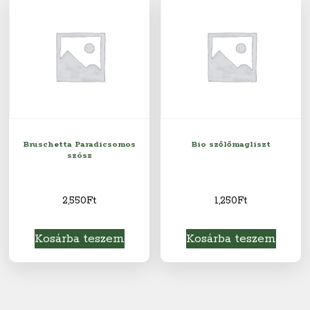
Bruschetta Paradicsomos
Bio szőlőmagliszt
szósz
2,550
Ft
1,250
Ft
Kosárba teszem
Kosárba teszem