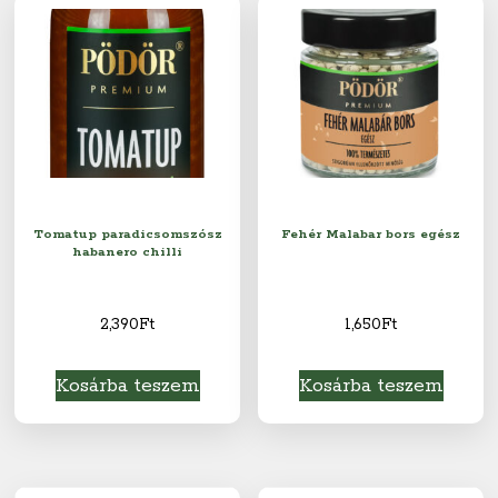
Tomatup paradicsomszósz
Fehér Malabar bors egész
habanero chilli
2,390
Ft
1,650
Ft
Kosárba teszem
Kosárba teszem