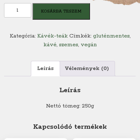
Indonesien
KOSÁRBA TESZEM
West
Blue
Java
Kategória:
Kávék-teák
Címkék:
gluténmentes
,
mennyiség
kávé
,
szemes
,
vegán
Leírás
Vélemények (0)
Leírás
Nettó tömeg: 250g
Kapcsolódó termékek