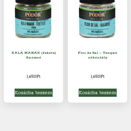
KALA MANAK (fekete)
Flor de Sal – Tengeri
finomsó
sókristály
1,650
Ft
1,650
Ft
Kosárba teszem
Kosárba teszem