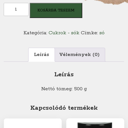
K2
KOSÁRBA TESZEM
Himalája
só
durva
Kategória:
Cukrok - sók
Címke:
só
mennyiség
Leírás
Vélemények (0)
Leírás
Nettó tömeg: 500 g
Kapcsolódó termékek