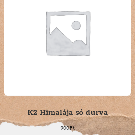
K2 Himalája só durva
900
Ft