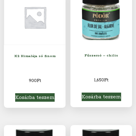
Fűszersó – chilis
K2 Himalája só finom
1,650
Ft
900
Ft
Kosárba teszem
Kosárba teszem