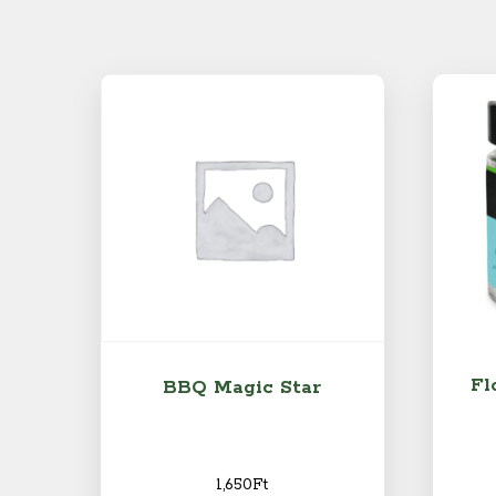
Fl
BBQ Magic Star
1,650
Ft