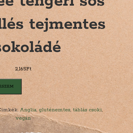
e tengeri sós
lés tejmentes
sokoládé
2,165
Ft
ESZEM
Címkék:
Anglia
,
gluténemtes
,
táblás csoki
,
vegán