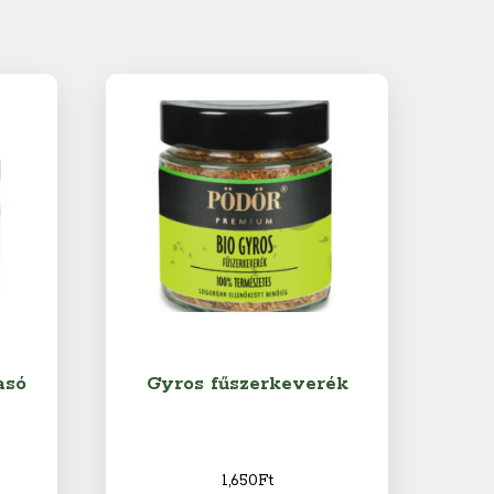
asó
Gyros fűszerkeverék
1,650
Ft