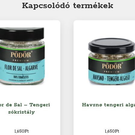
Kapcsolódó termékek
or de Sal – Tengeri
Havsnø tengeri alg
sókristály
1,650
Ft
1,650
Ft