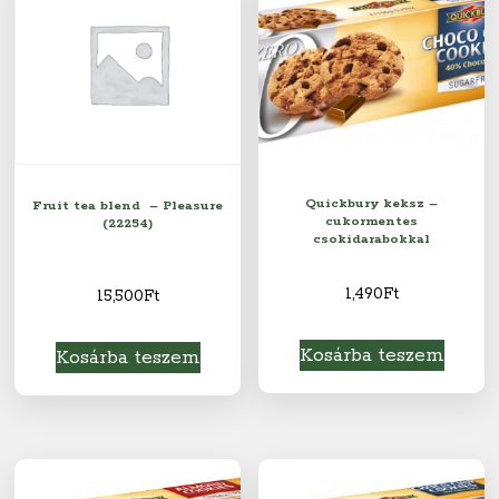
Quickbury keksz –
Fruit tea blend – Pleasure
cukormentes
(22254)
csokidarabokkal
1,490
Ft
15,500
Ft
Kosárba teszem
Kosárba teszem