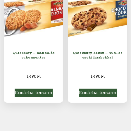
Quickbury – mandulás
Quickbury keksz – 40%-os
cukormentes
csokidarabokkal
1,490
Ft
1,490
Ft
Kosárba teszem
Kosárba teszem