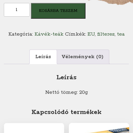
New
KOSÁRBA TESZEM
English
kamilla
tea
Kategória:
Kávék-teák
Címkék:
EU
,
filteres
,
tea
(10
db)
mennyiség
Leírás
Vélemények (0)
Leírás
Nettó tömeg: 20g
Kapcsolódó termékek