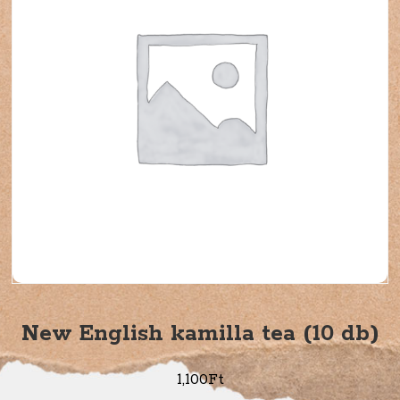
New English kamilla tea (10 db)
1,100
Ft