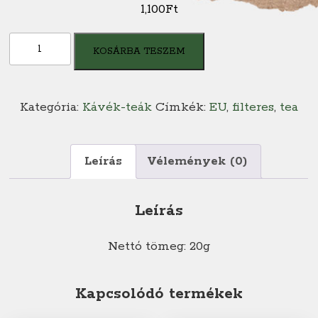
1,100
Ft
New
KOSÁRBA TESZEM
English
special
green
Kategória:
Kávék-teák
Címkék:
EU
,
filteres
,
tea
afternoon
tea
mennyiség
Leírás
Vélemények (0)
Leírás
Nettó tömeg: 20g
Kapcsolódó termékek