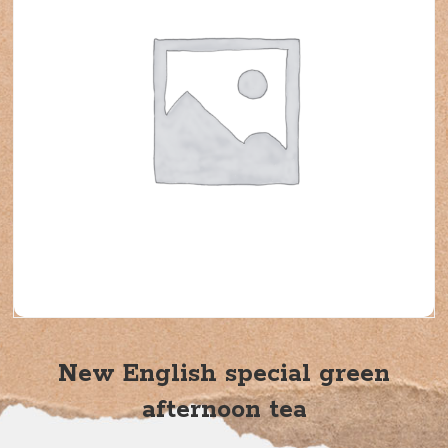
New English special green
afternoon tea