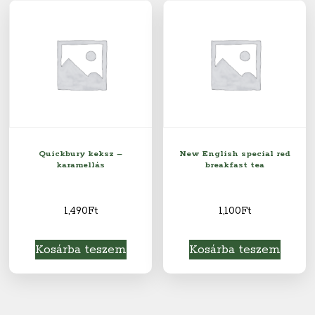
Quickbury keksz –
New English special red
karamellás
breakfast tea
1,490
Ft
1,100
Ft
Kosárba teszem
Kosárba teszem