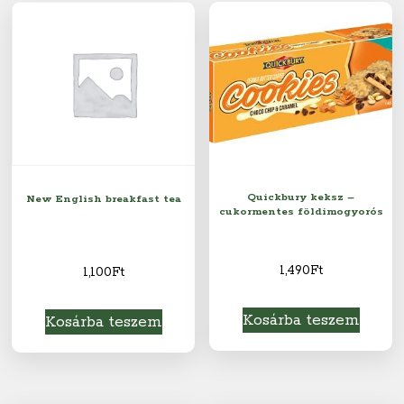
Quickbury keksz –
New English breakfast tea
cukormentes földimogyorós
1,490
Ft
1,100
Ft
Kosárba teszem
Kosárba teszem