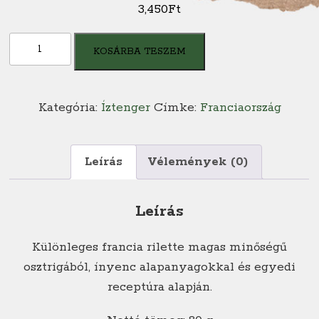
3,450
Ft
PAIMPOLAISE
KOSÁRBA TESZEM
-
Pörkölt
Kerazic
Kategória:
Íztenger
Címke:
Franciaország
osztriga
rilette
mennyiség
Leírás
Vélemények (0)
Leírás
Különleges francia rilette magas minőségű
osztrigából, ínyenc alapanyagokkal és egyedi
receptúra alapján.