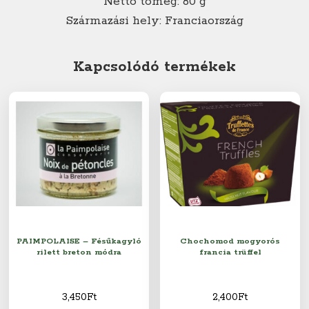
Nettó tömeg: 80 g
Származási hely: Franciaország
Kapcsolódó termékek
PAIMPOLAISE – Fésűkagyló
Chochomod mogyorós
rilett breton módra
francia trüffel
3,450
Ft
2,400
Ft