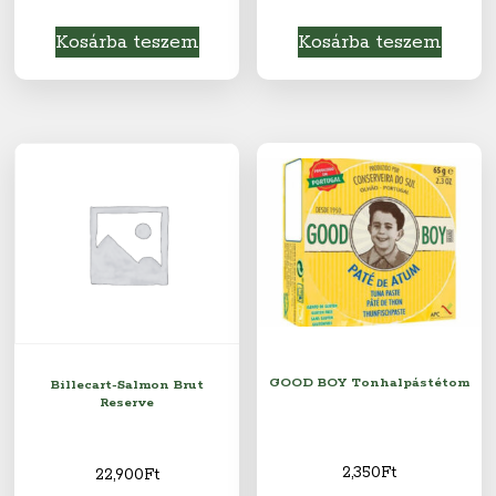
Kosárba teszem
Kosárba teszem
GOOD BOY Tonhalpástétom
Billecart-Salmon Brut
Reserve
2,350
Ft
22,900
Ft