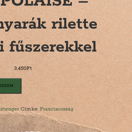
POLAISE –
nyarák rilette
i fűszerekkel
3,450
Ft
ESZEM
Íztenger
Címke:
Franciaország