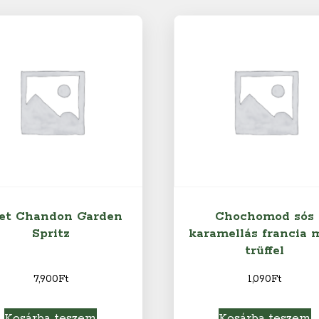
et Chandon Garden
Chochomod sós
Spritz
karamellás francia 
trüffel
7,900
Ft
1,090
Ft
Kosárba teszem
Kosárba teszem