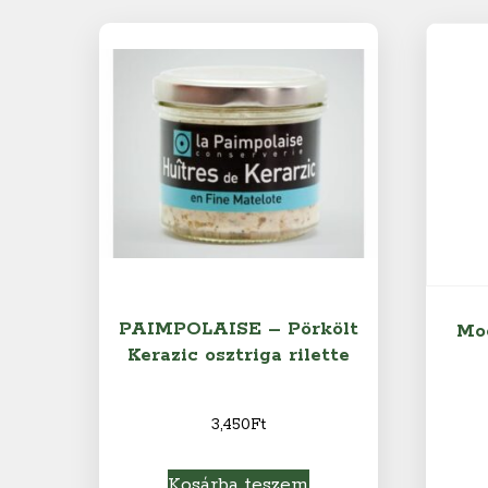
PAIMPOLAISE – Pörkölt
Mo
Kerazic osztriga rilette
3,450
Ft
Kosárba teszem