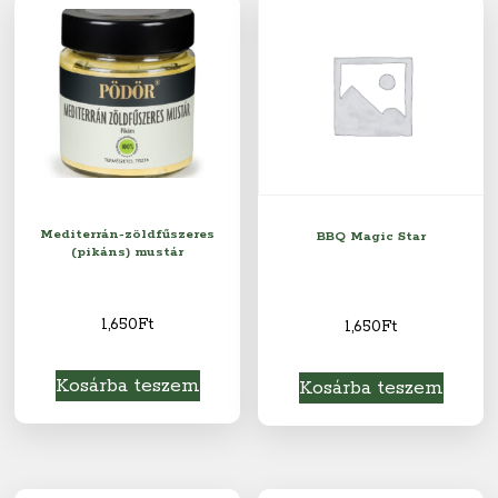
Mediterrán-zöldfűszeres
BBQ Magic Star
(pikáns) mustár
1,650
Ft
1,650
Ft
Kosárba teszem
Kosárba teszem