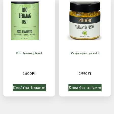
Bio lenmagliszt
Vargányás pesztó
1,600
Ft
2,990
Ft
Kosárba teszem
Kosárba teszem