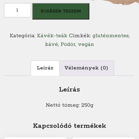
Pödör
KOSÁRBA TESZEM
Platinum
mennyiség
Kategória:
Kávék-teák
Címkék:
gluténmentes
,
kávé
,
Pödör
,
vegán
Leírás
Vélemények (0)
Leírás
Nettó tömeg: 250g
Kapcsolódó termékek