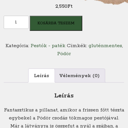
2,550
Ft
Tökmagos
KOSÁRBA TESZEM
pesztó
mennyiség
Kategória:
Pestók - paték
Címkék:
gluténmentes
,
Pödör
Leírás
Vélemények (0)
Leírás
Fantasztikus a pillanat, amikor a frissen főtt tészta
egybekel a Pödör csodás tökmagos pestójával.
Már a látványra is összefut a nyál a szájban, a