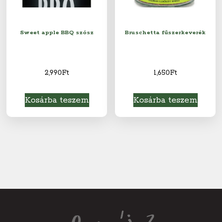
Sweet apple BBQ szósz
Bruschetta fűszerkeverék
2,990
Ft
1,650
Ft
Kosárba teszem
Kosárba teszem