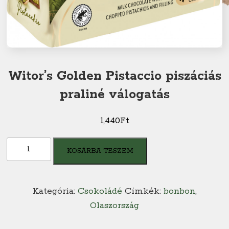
Witor’s Golden Pistaccio piszáciás
praliné válogatás
1,440
Ft
Witor's
KOSÁRBA TESZEM
Golden
Pistaccio
piszáciás
Kategória:
Csokoládé
Címkék:
bonbon
,
praliné
Olaszország
válogatás