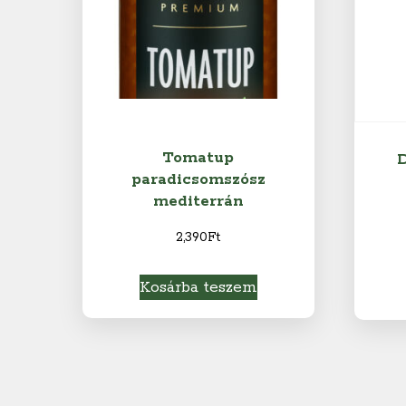
Tomatup
D
paradicsomszósz
mediterrán
2,390
Ft
Kosárba teszem