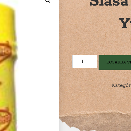
Slasa
Y
Slasa
KOSÁRBA T
Chipotle
El
Yucateco
Kategór
mennyiség