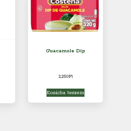
Guacamole Dip
2,250
Ft
Kosárba teszem