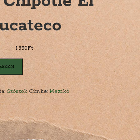
 Chipotle El
ucateco
1,350
Ft
ESZEM
ia:
Szószok
Címke:
Mexikó