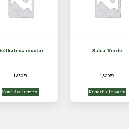
elikátesz mustár
Salsa Verde
1,650
Ft
1,300
Ft
Kosárba teszem
Kosárba teszem